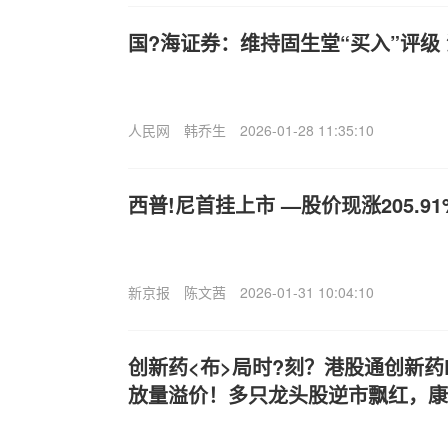
国?海证券：维持固生堂“买入”评级
人民网
韩乔生
2026-01-28 11:35:10
西普!尼首挂上市 —股价现涨205.91
新京报
陈文茜
2026-01-31 10:04:10
创新药<布>局时?刻？港股通创新药ET
放量溢价！多只龙头股逆市飘红，康