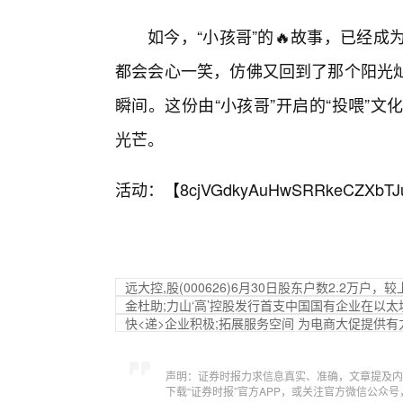
如今，“小孩哥”的🔥故事，已经
都会会心一笑，仿佛又回到了那个阳光
瞬间。这份由“小孩哥”开启的“投喂”
光芒。
活动：【
8cjVGdkyAuHwSRRkeCZXbTJ
远大控,股(000626)6月30日股东户数2.2万户，较
金杜助;力山‘高’控股发行首支中国国有企业在以
快<递>企业积极;拓展服务空间 为电商大促提供有
声明：证券时报力求信息真实、准确，文章提及内
下载“证券时报”官方APP，或关注官方微信公众