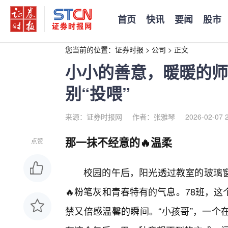
首页
快讯
要闻
股市
您当前的位置：
证券时报
>
公司
>
正文
小小的善意，暖暖的师
别“投喂”
来源：证券时报网
作者：张雅琴
2026-02-07 
那一抹不经意的🔥温柔
点赞
校园的午后，阳光透过教室的玻璃
🔥粉笔灰和青春特有的气息。78班，
禁又倍感温馨的瞬间。“小孩哥”，一个