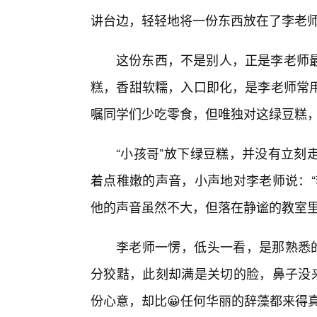
讲台边，轻轻地将一份东西放在了李老
这份东西，不是别人，正是李老师最
糕，香甜软糯，入口即化，是李老师常
嘱同学们少吃零食，但唯独对这绿豆糕
“小孩哥”放下绿豆糕，并没有立刻
着点稚嫩的声音，小声地对李老师说：“
他的声音虽然不大，但落在静谧的教室
李老师一愣，低头一看，是那熟悉的
分狡黠，此刻却满是关切的脸，鼻子没来
份心意，却比😀任何华丽的辞藻都来得