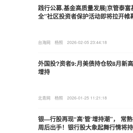
践行公募.基金高质量发展|京管泰富
全”社区投资者保护活动即将拉开帷
台海网
杨照
2026-02-05 23:44:18
外国投?资者9:月美债持仓较8月新
增持
北青网
杨照
2026-01-25 11:21:18
银—行股再现“高‘管’增持潮”， 常
周后出手！银行股大象起舞行情将持