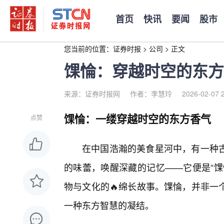
首页
快讯
要闻
股市
您当前的位置：
证券时报
>
公司
>
正文
馃惀：穿越时空的东方
来源：证券时报网
作者：李慧玲
2026-02-07 
馃惀：一缕穿越时空的东方香气
点赞
在中国浩瀚的美食星河中，有一种
的味蕾，唤醒深藏的记忆——它便是“馃
物与文化的🔥绵长故事。馃惀，并非一
一种东方智慧的凝结。