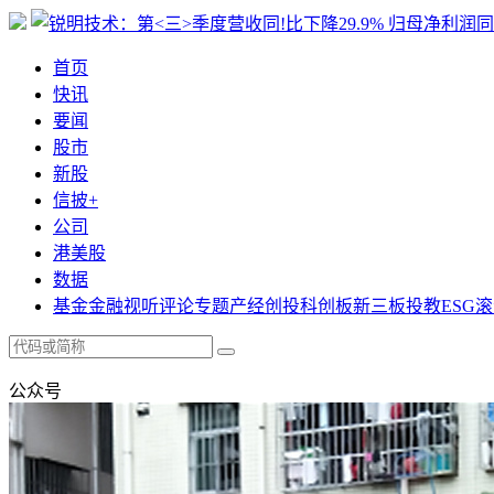
首页
快讯
要闻
股市
新股
信披+
公司
港美股
数据
基金
金融
视听
评论
专题
产经
创投
科创板
新三板
投教
ESG
滚
公众号