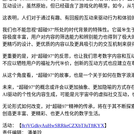
互动设计，虽然原始，但已经蕴含了游戏化的萌芽。如今，从
这表明，人们对于通过有趣、有回报的互动来驱动行为和体验
我们也不能忽视“超碰97”所处的时代背景的特殊性。它诞
容极度丰富，用户对内容的筛选能力和辨别能力也得到了极大的
更精巧的设计、更优质的内容以及更具吸引力的交互机制来获
更重要的是，对“超碰97”的反思，也让我们思考数字内容和
不应以牺牲用户的福祉为代🎯价，创新的互动方式也应建立在
从这个角度看，“超碰97”的故事，也是一个关于如何在数字
未来，“超碰97”的概念或许会以更加抽象、更加隐喻的方式
AI驱动的个性化内容生成，可能是元宇宙中的虚拟社交互动，
无论形式如何改变，对“超碰97”精神的传承，将在于其不断
创造更丰富、更精彩、也更人性化的数字生活。
活动：【
8cjVGdkyAuHwSRRkeCZXbTJuTftKYX
】
责任编辑： 潘美玲