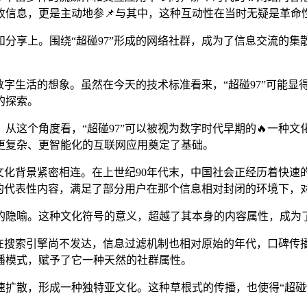
收信息，更是主动地参📌与其中，这种互动性在当时无疑是革命
分享上。围绕“超碰97”形成的网络社群，成为了信息交流的
来数字生活的想象。虽然在今天的技术标准看来，“超碰97”可能
的探索。
从这个角度看，“超碰97”可以被视为数字时代早期的🔥一种
更复杂、更智能化的互联网应用奠定了基础。
会文化背景紧密相连。在上世纪90年代末，中国社会正经历着快
时期的代表性内容，满足了部分用户在那个信息相对封闭的环境下，
的隐喻。这种文化符号的意义，超越了其本身的内容属性，成为
。在搜索引擎尚不发达，信息过滤机制也相对原始的年代，口碑传播
播模式，赋予了它一种天然的社群属性。
散，形成一种独特亚文化。这种草根式的传播，也使得“超碰97”