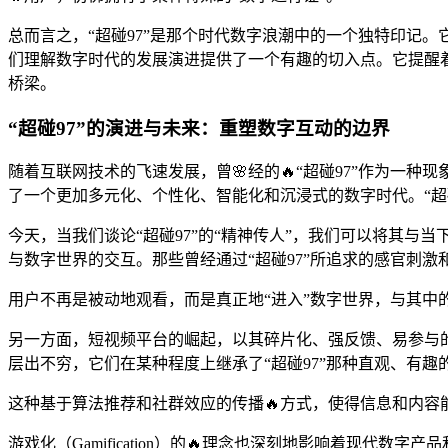
总而言之，“超碰97”是那个时代数字浪潮中的一个独特印记
们理解数字时代的发展演进提供了一个有趣的切入点。它提醒
桥梁。
“超碰97”的演进与未来：重塑数字互动的边界
随着互联网技术的飞速发展，曾🌸经的🔥“超碰97”作为一种
了一个更加多元化、个性化、智能化和沉浸式的数字时代。“超
今天，当我们谈论“超碰97”的“精神传人”，我们可以将其
与数字世界的交互。那些曾经通过“超碰97”所追求的感官刺激
用户不再是被动地观看，而是真正地“进入”数字世界，与其中的
另一方面，短视频平台的崛起，以其碎片化、强反馈、易参与
层出不穷，它们在某种程度上继承了“超碰97”那种直观、有
这种基于算法推荐和社群效应的传播🔥方式，使得信息和内容能
游戏化（Gamification）的🔥理念也深刻地影响着现