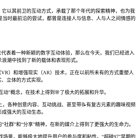
忆。它以其前卫的互动方式，承载了那个年代的探索精神，也为我
是当时最前沿的尝试，都曾是连接人与信息、人与人之间情感的
🎯末代表着一种新颖的数字互动体验，那么在今天，我们已经进入
术浪潮中找到了新的载体和表现形式。
（VR）和增强现实（AR）技术，正在以前所未有的方式重塑人
实、立体的方式实现。
互动”概念，在技术上得到🌸了极大的拓展和升华。
，各种创意内容、互动挑战、甚至带📝有复古元素的趣味视频
形成强大的互动生态。
“社群”和“分享”精神，在新的媒介上得到了更强大的生命力。
游戏场景，能够极大地提升用户的参与度和粘性。“超碰97”早期的