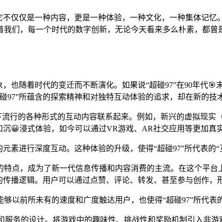
。它不仅仅是一种内容，更是一种体验，一种文化，一种集体记
着我们，每一个时代的数字创新，无论今天看来多么朴素，都曾
现象，也随着时代的变迁而不断演化。如果说“超碰97”在90年代
碰97”所蕴含的探索精神和对独特互动体验的追求，却在新的技
与当下流行的各种形式的互动内容联系起来。例如，新兴的虚拟现实
和沉😀浸式体验，如今可以通过VR游戏、AR社交应用等更加真
元素进行深度互动。这种体验的升级，使得“超碰97”所代表的“
的特点，成为了新一代信息传播和内容消费的主流。在这个平台上
趣的传播逻辑。用户可以通过点赞、评论、转发、甚至参与创作，
够以前所未有的速度和广度触达用户，也使得“超碰97”所代表的
代数字产品和服务的设计。将游戏中的趣味性、挑战性和奖励机制引入非