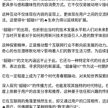
更具参与感和趣味性的内容消费方式。它不仅仅是被动地💡接
这种互动不仅体现在内容的呈现上，更体现在用户之间的交流和
法，这使得🌸“超碰97”的🔥生命力得以延续和扩展。
“超碰97”的出现，也折射出当时的技术发展水平和人们对未
了当时开发者对于如何利用新兴技术创造引人入胜的数字体验
这种探索精神，正是推动整个互联网行业不断向前发展的动力。
奇心的也在潜移默化地💡影响着人们的数字生活习惯，为后续
“超碰97”的文化内涵远不止于此。它还与一种特定年代的社
界、表达自我、寻求同好的新渠道。“超📘碰97”作为这一
它在一定程度上成为了那个时代青春期躁动、对未知世界探索
深入探究“超碰97”的传播方式，也能发现其独特的时代特征
度上依赖于用户的自发分享和推荐，这种基于信任和兴趣的传
它在互联网的角落里悄然生长，却又通过用户的口耳相传，迅速扩
🔥用户，仿佛拥有了某种特殊的“数字通行证”。