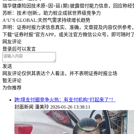
瑞华健康险因技术原<因>延{期}披露偿付能力信息，回应称经
苏昕：技术!创新;，助力桩企成就世界级竞争力
A‘U’S GLOBAL:天然气需求持续增长趋势
声明：证券时报力求信息真实、准确，文章提及内容仅供参考
下载“证券时报”官方APP，或关注官方微信公众号，即可随
网友评论
登录
后可以发言
发送
网友评论仅供其表达个人看法，并不表明证券时报立场
暂无评论
为你推荐
跨!境支付圈竞争火热：有支付机构“打起来了”！
封面新闻
潘美玲
2026-01-26 13:38:11